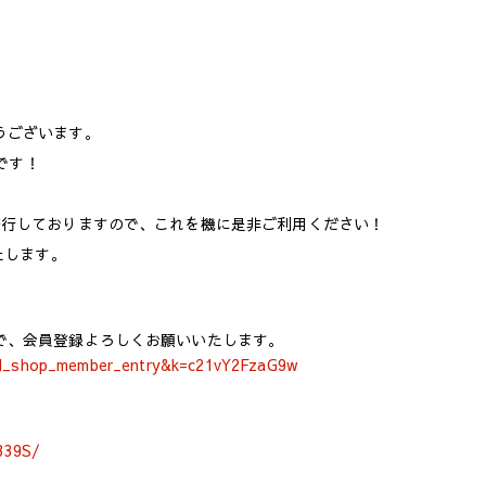
うございます。
日です！
発行しておりますので、これを機に是非ご利用ください！
たします。
で、会員登録よろしくお願いいたします。
ssl_shop_member_entry&k=c21vY2FzaG9w
339S/